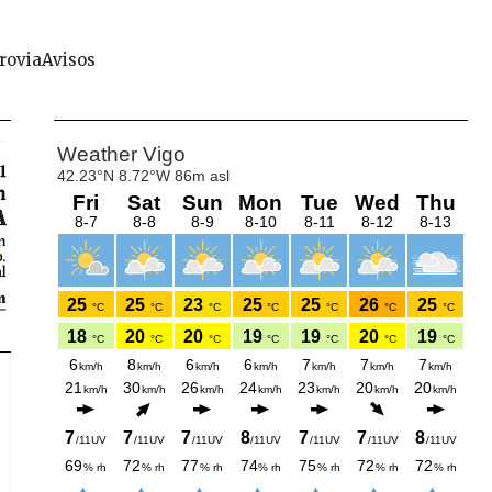
rovia
Avisos