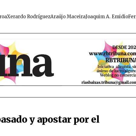
roa
Xerardo Rodríguez
Araújo Maceira
Joaquim A. Emidio
Fer
pasado y apostar por el