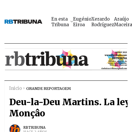
En esta
Eugénio
Xerardo
Araújo
Tribuna
Eiroa
Rodríguez
Maceir
Inicio
GRANDE REPORTAGEM
Deu-la-Deu Martins. La ley
Monçâo
RBTRIBUNA
HACE 2 AÑOS