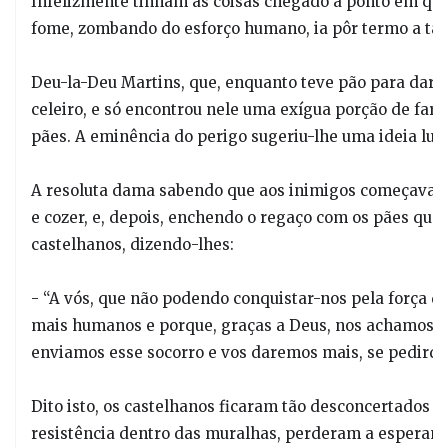
Infelizmente tinham as coisas chegado a ponto em que 
fome, zombando do esforço humano, ia pôr termo a tão 
Deu-la-Deu Martins, que, enquanto teve pão para dar, 
celeiro, e só encontrou nele uma exígua porção de far
pães. A eminência do perigo sugeriu-lhe uma ideia lum
A resoluta dama sabendo que aos inimigos começava a
e cozer, e, depois, enchendo o regaço com os pães que e
castelhanos, dizendo-lhes:
- “A vós, que não podendo conquistar-nos pela força d
mais humanos e porque, graças a Deus, nos achamos be
enviamos esse socorro e vos daremos mais, se pedirde
Dito isto, os castelhanos ficaram tão desconcertados 
resistência dentro das muralhas, perderam a esperança