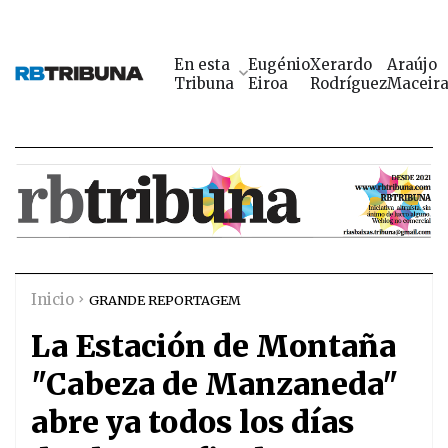
En esta
Eugénio
Xerardo
Araújo
Tribuna
Eiroa
Rodríguez
Maceir
Inicio
GRANDE REPORTAGEM
La Estación de Montaña
"Cabeza de Manzaneda"
abre ya todos los días