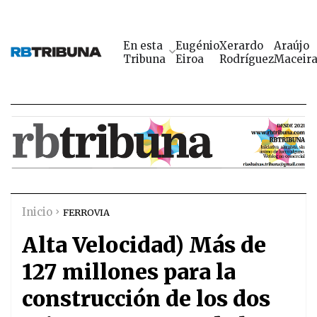
En esta
Eugénio
Xerardo
Araújo
Tribuna
Eiroa
Rodríguez
Maceir
Inicio
FERROVIA
Alta Velocidad) Más de
127 millones para la
construcción de los dos