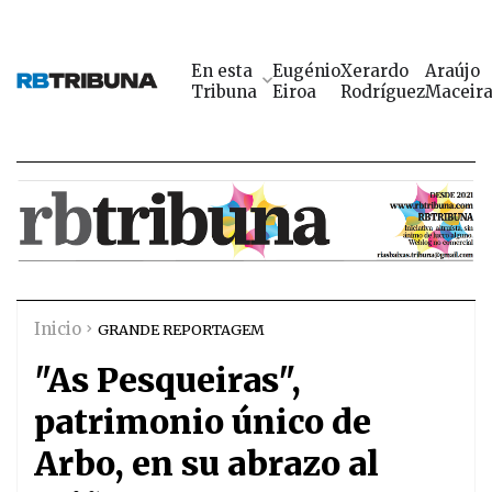
En esta
Eugénio
Xerardo
Araújo
Tribuna
Eiroa
Rodríguez
Maceir
Inicio
GRANDE REPORTAGEM
"As Pesqueiras",
patrimonio único de
Arbo, en su abrazo al