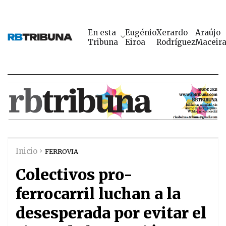
En esta
Eugénio
Xerardo
Araújo
Tribuna
Eiroa
Rodríguez
Maceir
Inicio
FERROVIA
Colectivos pro-
ferrocarril luchan a la
desesperada por evitar el