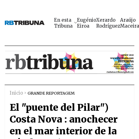
En esta
Eugénio
Xerardo
Araújo
Tribuna
Eiroa
Rodríguez
Maceir
Inicio
GRANDE REPORTAGEM
El "puente del Pilar")
Costa Nova : anochecer
en el mar interior de la