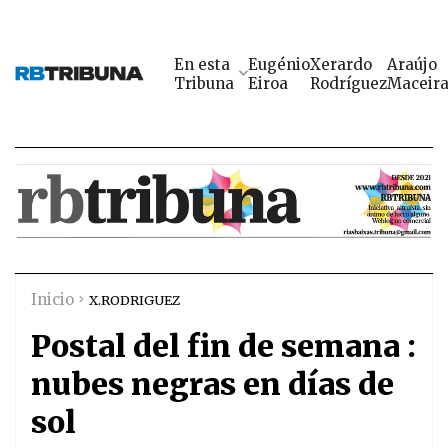
En esta
Eugénio
Xerardo
Araújo
Tribuna
Eiroa
Rodríguez
Maceir
Inicio
X.RODRIGUEZ
Postal del fin de semana :
nubes negras en días de
sol