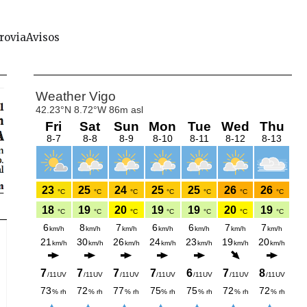
rovia
Avisos