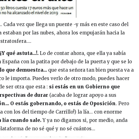
.. Cada vez que llega un puente -y más en este caso del
a estaban por las nubes, ahora los empujarán hacia la
stratosfera....
Y qué astuta...!.
Lo de contar ahora, que ella ya sabía
 España con la patita por debajo de la puerta y que se lo
o que demuestra...
que esta señora tan bien puesta va a
. poco le importa. Puedes verlo de otro modo, puedes hacer
de ser otra que esta :
si estás en un Gobierno que
rspectivas de durar
(acaba de lograr apoyo a sus
n...
O estás gobernando, o estás de Oposición
. Pero
a con los del tiempo de Carrillo!) la lía... con enorme
a lía cuando sale.
Y ya no digamos si, por medio, anda
taforma de no sé qué y no sé cuántos...