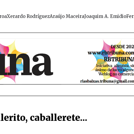
roa
Xerardo Rodríguez
Araújo Maceira
Joaquim A. Emidio
Fer
erito, caballerete...