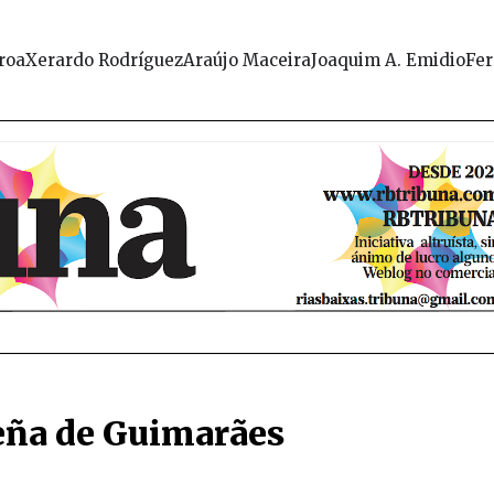
roa
Xerardo Rodríguez
Araújo Maceira
Joaquim A. Emidio
Fer
seña de Guimarães