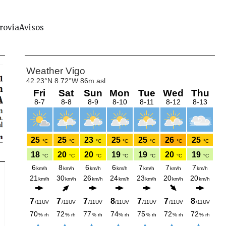
rovia
Avisos