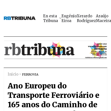
En esta
Eugénio
Xerardo
Araújo
Tribuna
Eiroa
Rodríguez
Maceir
Inicio
FERROVIA
Ano Europeu do
Transporte Ferroviário e
165 anos do Caminho de