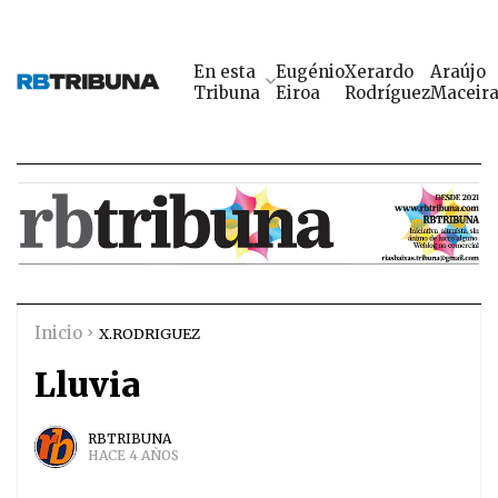
En esta
Eugénio
Xerardo
Araújo
Tribuna
Eiroa
Rodríguez
Maceir
Inicio
X.RODRIGUEZ
Lluvia
RBTRIBUNA
HACE 4 AÑOS