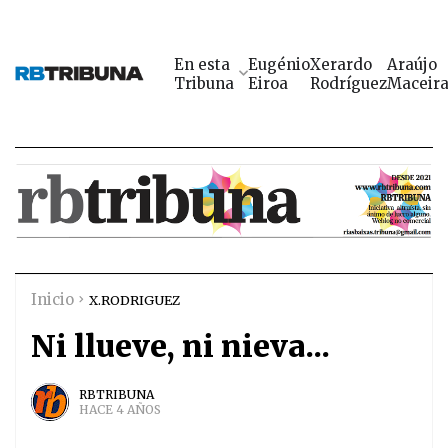
En esta
Eugénio
Xerardo
Araújo
Tribuna
Eiroa
Rodríguez
Maceir
Inicio
X.RODRIGUEZ
Ni llueve, ni nieva...
RBTRIBUNA
HACE 4 AÑOS