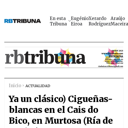
En esta
Eugénio
Xerardo
Araújo
Tribuna
Eiroa
Rodríguez
Maceir
Inicio
ACTUALIDAD
Ya un clásico) Cigueñas-
blancas en el Cais do
Bico, en Murtosa (Ría de