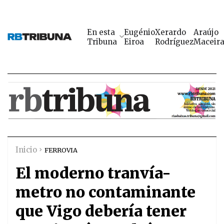
En esta
Eugénio
Xerardo
Araújo
Tribuna
Eiroa
Rodríguez
Maceir
Inicio
FERROVIA
El moderno tranvía-
metro no contaminante
que Vigo debería tener