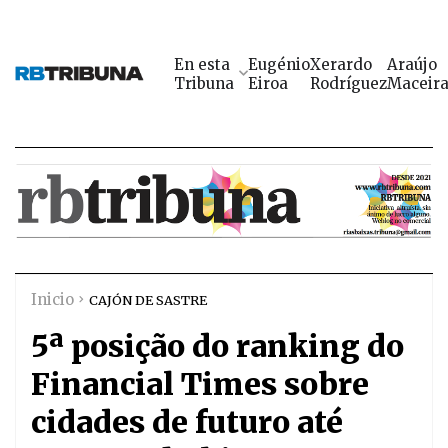
En esta
Eugénio
Xerardo
Araújo
Tribuna
Eiroa
Rodríguez
Maceir
Inicio
CAJÓN DE SASTRE
5ª posição do ranking do
Financial Times sobre
cidades de futuro até