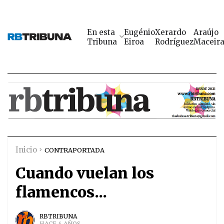
En esta
Eugénio
Xerardo
Araújo
Tribuna
Eiroa
Rodríguez
Maceir
Inicio
CONTRAPORTADA
Cuando vuelan los
flamencos...
RBTRIBUNA
HACE 4 AÑOS