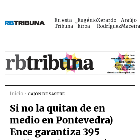
En esta
Eugénio
Xerardo
Araújo
Tribuna
Eiroa
Rodríguez
Maceir
Inicio
CAJÓN DE SASTRE
Si no la quitan de en
medio en Pontevedra)
Ence garantiza 395