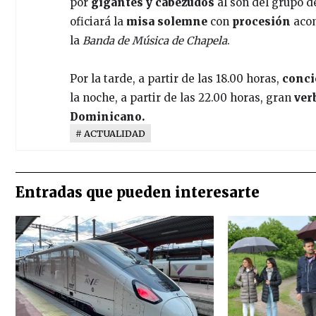
por
gigantes y cabezudos
al son del grupo d
oficiará la
misa solemne
con
procesión
aco
la
Banda de Música de Chapela
.
Por la tarde, a partir de las 18.00 horas,
conci
la noche, a partir de las 22.00 horas, gran
ver
Dominicano.
ACTUALIDAD
Entradas que pueden interesarte