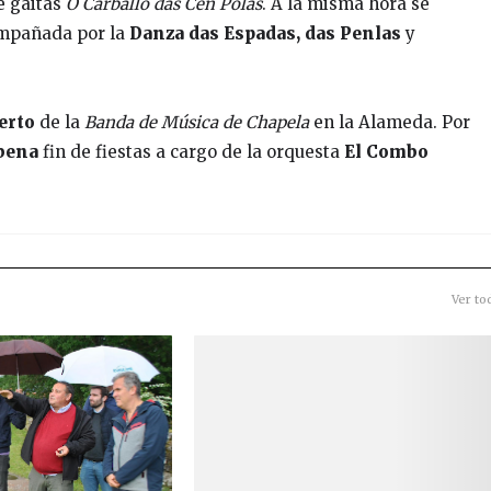
e gaitas
O Carballo das Cen Pólas
. A la misma hora se
mpañada por la
Danza das Espadas, das Penlas
y
erto
de la
Banda de Música de Chapela
en la Alameda. Por
bena
fin de fiestas a cargo de la orquesta
El Combo
Ver to