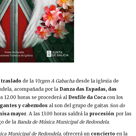
l
traslado
de la
Virgen A Gabacha
desde la iglesia de
dondela, acompañada por la
Danza das Espadas, das
as 12.00 horas se procederá al
Desfile da Coca
con los
gantes y cabezudos
al son del grupo de gaitas
Son do
misa mayor
. A las 13.00 horas saldrá la
procesión
por las
go de la
Banda
de Música Municipal de Redondela
.
ica Municipal de Redondela
, ofrecerá un
concierto
en la