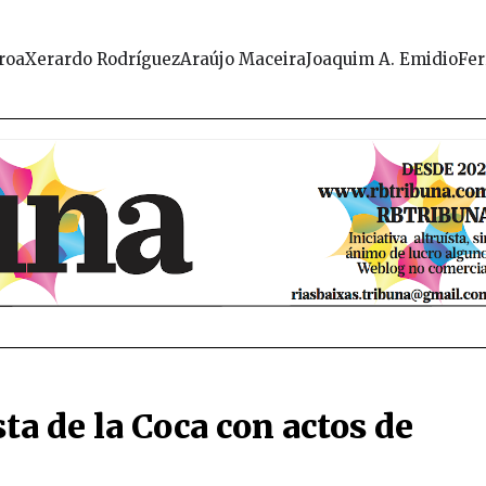
roa
Xerardo Rodríguez
Araújo Maceira
Joaquim A. Emidio
Fer
ta de la Coca con actos de