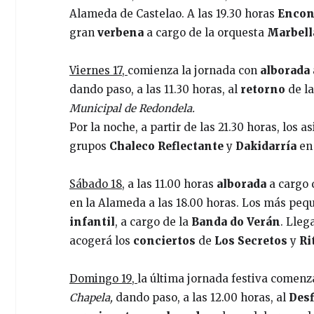
Alameda de Castelao. A las 19.30 horas
Encont
gran
verbena
a cargo de la orquesta
Marbell
Viernes 17,
comienza la jornada con
alborada
dando paso, a las 11.30 horas, al
retorno
de l
Municipal de Redondela.
Por la noche, a partir de las 21.30 horas, los a
grupos
Chaleco Reflectante
y
Dakidarría
en 
Sábado 18,
a las 11.00 horas
alborada
a cargo 
en la Alameda a las 18.00 horas. Los más pequ
infantil
, a cargo de la
Banda do Verán
. Lleg
acogerá los
conciertos
de
Los Secretos
y
Ri
Domingo 19,
la última jornada festiva comenz
Chapela,
dando paso, a las 12.00 horas, al
Desf