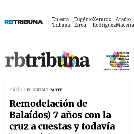
En esta
Eugénio
Xerardo
Araújo
Tribuna
Eiroa
Rodríguez
Maceir
Inicio
EL ÚLTIMO PARTE
Remodelación de
Balaídos) 7 años con la
cruz a cuestas y todavía