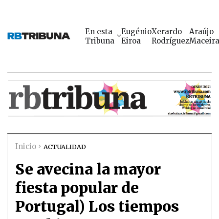
En esta
Eugénio
Xerardo
Araújo
Tribuna
Eiroa
Rodríguez
Maceir
Inicio
ACTUALIDAD
Se avecina la mayor
fiesta popular de
Portugal) Los tiempos