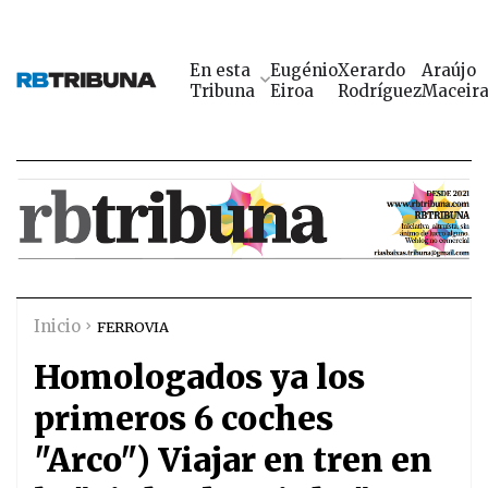
En esta
Eugénio
Xerardo
Araújo
Tribuna
Eiroa
Rodríguez
Maceir
Inicio
FERROVIA
Homologados ya los
primeros 6 coches
"Arco") Viajar en tren en