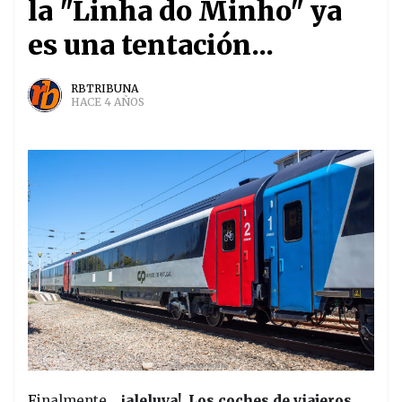
la "Linha do Minho" ya
es una tentación...
RBTRIBUNA
HACE 4 AÑOS
F
inalmente...
¡aleluya!. Los coches de viajeros