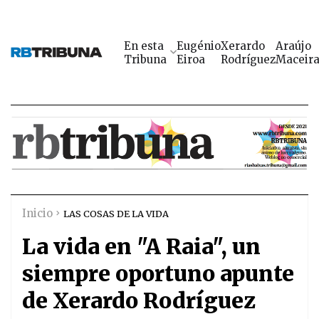
En esta
Eugénio
Xerardo
Araújo
Tribuna
Eiroa
Rodríguez
Maceir
Inicio
LAS COSAS DE LA VIDA
La vida en "A Raia", un
siempre oportuno apunte
de Xerardo Rodríguez