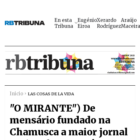
En esta
Eugénio
Xerardo
Araújo
Tribuna
Eiroa
Rodríguez
Maceir
Inicio
LAS COSAS DE LA VIDA
"O MIRANTE") De
mensário fundado na
Chamusca a maior jornal