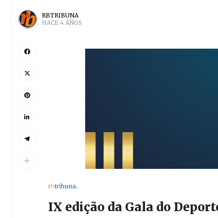
RBTRIBUNA
HACE 4 AÑOS
r
b
tribuna.
IX edição da Gala do Deport