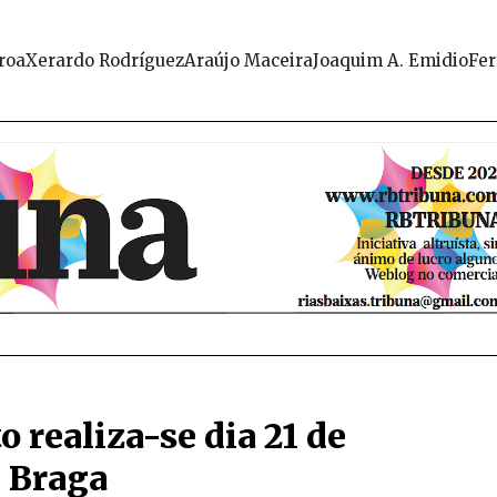
roa
Xerardo Rodríguez
Araújo Maceira
Joaquim A. Emidio
Fer
o realiza-se dia 21 de
 Braga