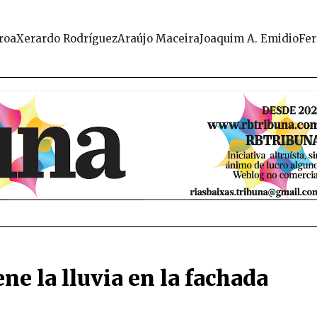
roa
Xerardo Rodríguez
Araújo Maceira
Joaquim A. Emidio
Fer
ne la lluvia en la fachada