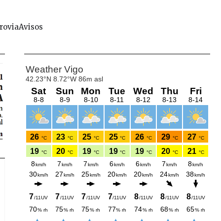
rovia
Avisos