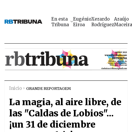
En esta
Eugénio
Xerardo
Araújo
Tribuna
Eiroa
Rodríguez
Maceir
Inicio
GRANDE REPORTAGEM
La magia, al aire libre, de
las "Caldas de Lobios"...
¡un 31 de diciembre