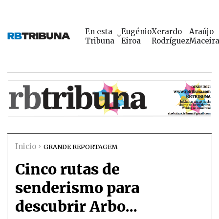
En esta
Eugénio
Xerardo
Araújo
Tribuna
Eiroa
Rodríguez
Maceir
Inicio
GRANDE REPORTAGEM
Cinco rutas de
senderismo para
descubrir Arbo...