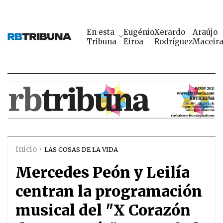
En esta
Eugénio
Xerardo
Araújo
Tribuna
Eiroa
Rodríguez
Maceir
Inicio
LAS COSAS DE LA VIDA
Mercedes Peón y Leilía
centran la programación
musical del "X Corazón