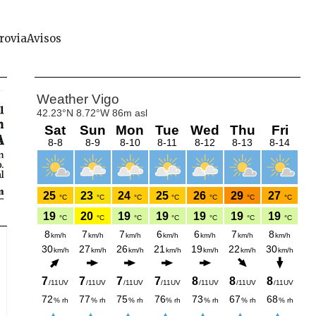
rovia
Avisos