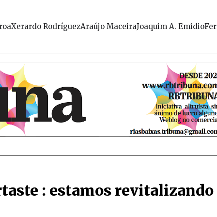
roa
Xerardo Rodríguez
Araújo Maceira
Joaquim A. Emidio
Fer
taste : estamos revitalizando