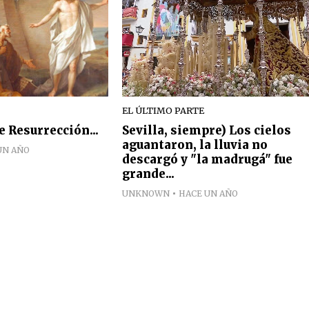
EL ÚLTIMO PARTE
 Resurrección...
Sevilla, siempre) Los cielos
aguantaron, la lluvia no
UN AÑO
descargó y "la madrugá" fue
grande...
UNKNOWN
HACE UN AÑO