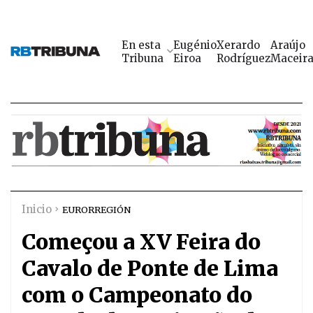
En esta
Eugénio
Xerardo
Araújo
Tribuna
Eiroa
Rodríguez
Maceir
Inicio
EURORREGIÓN
Começou a XV Feira do
Cavalo de Ponte de Lima
com o Campeonato do