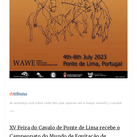
rb
tribuna
Se aconseja click sobre cada foto que quieran ver a mayor tamaño y calidad
---
XV Feira do Cavalo de Ponte de Lima recebe o
Campeonato do Mundo de Equitação de