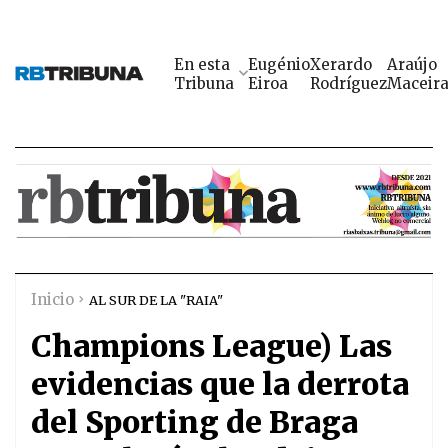
En esta
Eugénio
Xerardo
Araújo
Tribuna
Eiroa
Rodríguez
Maceir
Inicio
AL SUR DE LA "RAIA"
Champions League) Las
evidencias que la derrota
del Sporting de Braga