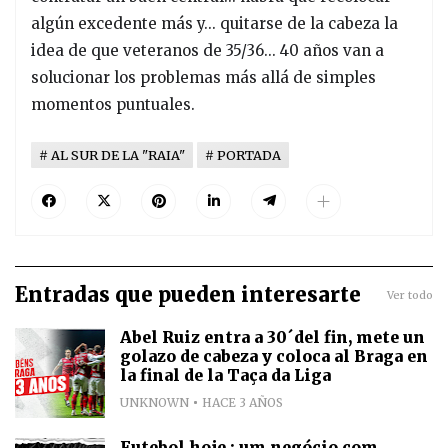
algún excedente más y... quitarse de la cabeza la
idea de que veteranos de 35/36... 40 años van a
solucionar los problemas más allá de simples
momentos puntuales.
AL SUR DE LA "RAIA"
PORTADA
Entradas que pueden interesarte
Ver todo
Abel Ruiz entra a 30´del fin, mete un
golazo de cabeza y coloca al Braga en
la final de la Taça da Liga
UNKNOWN
HACE 3 AÑOS
Futebol hoje : um negócio com