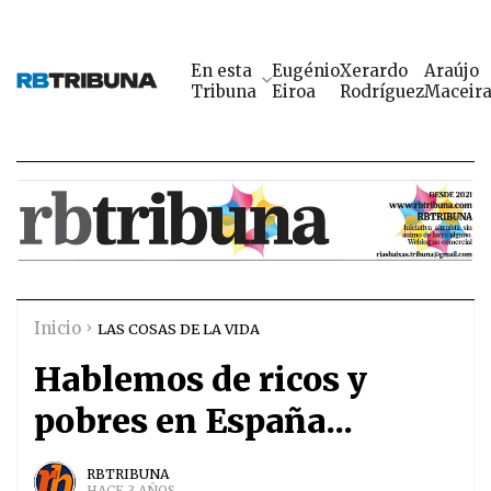
En esta
Eugénio
Xerardo
Araújo
Tribuna
Eiroa
Rodríguez
Maceir
Inicio
LAS COSAS DE LA VIDA
Hablemos de ricos y
pobres en España...
RBTRIBUNA
HACE 3 AÑOS