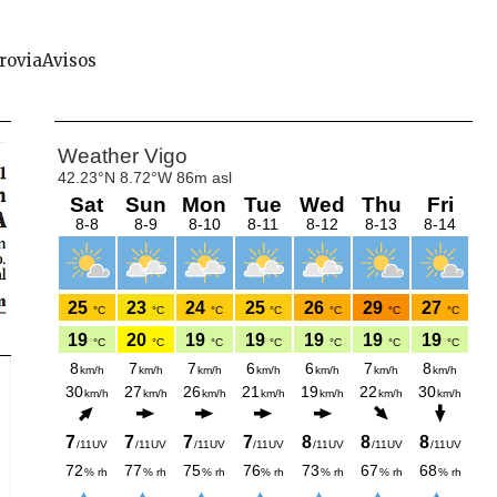
rovia
Avisos