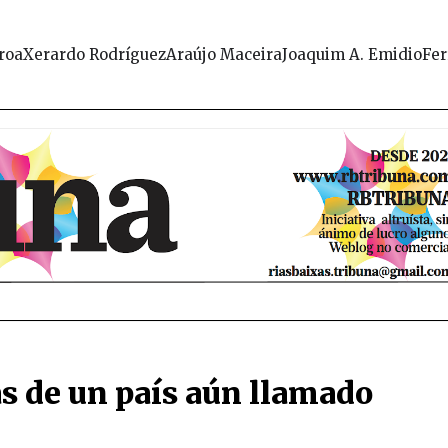
roa
Xerardo Rodríguez
Araújo Maceira
Joaquim A. Emidio
Fer
as de un país aún llamado