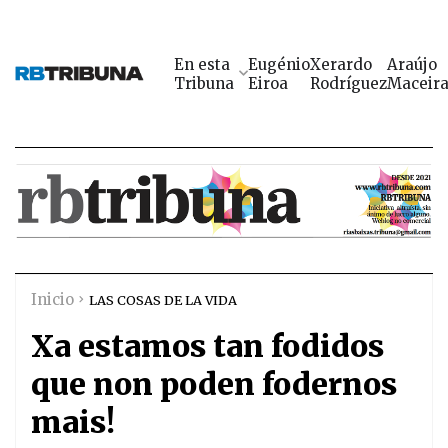
En esta
Eugénio
Xerardo
Araújo
Tribuna
Eiroa
Rodríguez
Maceir
Inicio
LAS COSAS DE LA VIDA
Xa estamos tan fodidos
que non poden fodernos
mais!