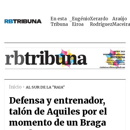
En esta
Eugénio
Xerardo
Araújo
Tribuna
Eiroa
Rodríguez
Maceir
Inicio
AL SUR DE LA "RAIA"
Defensa y entrenador,
talón de Aquiles por el
momento de un Braga