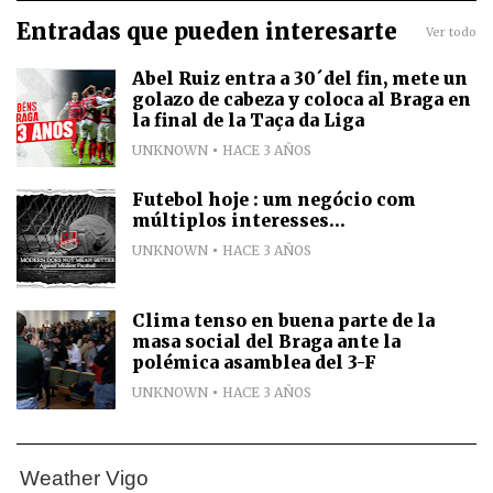
Entradas que pueden interesarte
Ver todo
Abel Ruiz entra a 30´del fin, mete un
golazo de cabeza y coloca al Braga en
la final de la Taça da Liga
UNKNOWN
HACE 3 AÑOS
Futebol hoje : um negócio com
múltiplos interesses...
UNKNOWN
HACE 3 AÑOS
Clima tenso en buena parte de la
masa social del Braga ante la
polémica asamblea del 3-F
UNKNOWN
HACE 3 AÑOS