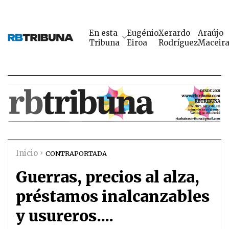
En esta
Eugénio
Xerardo
Araújo
Tribuna
Eiroa
Rodríguez
Maceir
Inicio
CONTRAPORTADA
Guerras, precios al alza,
préstamos inalcanzables
y usureros....