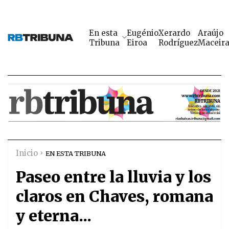
En esta
Eugénio
Xerardo
Araújo
Tribuna
Eiroa
Rodríguez
Maceir
Inicio
EN ESTA TRIBUNA
Paseo entre la lluvia y los
claros en Chaves, romana
y eterna...