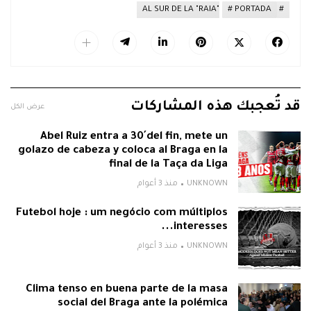
AL SUR DE LA "RAIA"
PORTADA
قد تُعجبك هذه المشاركات
عرض الكل
Abel Ruiz entra a 30´del fin, mete un
golazo de cabeza y coloca al Braga en la
final de la Taça da Liga
UNKNOWN
منذ 3 أعوام
Futebol hoje : um negócio com múltiplos
interesses...
UNKNOWN
منذ 3 أعوام
Clima tenso en buena parte de la masa
social del Braga ante la polémica