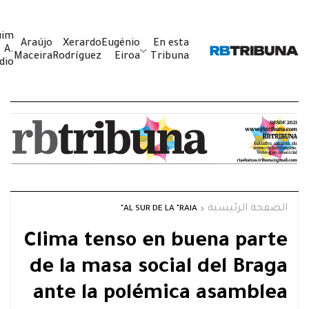
uim
Araújo
Xerardo
Eugénio
En esta
A.
Maceira
Rodríguez
Eiroa
Tribuna
dio
الصفحة الرئيسية
AL SUR DE LA "RAIA"
Clima tenso en buena parte
de la masa social del Braga
ante la polémica asamblea