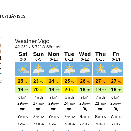
rovia
Avisos