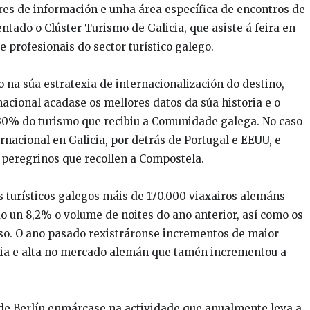
es de información e unha área específica de encontros de
ntado o Clúster Turismo de Galicia, que asiste á feira en
 profesionais do sector turístico galego.
na súa estratexia de internacionalización do destino,
acional acadase os mellores datos da súa historia e o
 30% do turismo que recibiu a Comunidade galega. No caso
rnacional en Galicia, por detrás de Portugal e EEUU, e
 peregrinos que recollen a Compostela.
turísticos galegos máis de 170.000 viaxairos alemáns
o un 8,2% o volume de noites do ano anterior, así como os
so. O ano pasado rexistráronse incrementos de maior
dia e alta no mercado alemán que tamén incrementou a
 de Berlín enmárcase na actividade que anualmente leva a