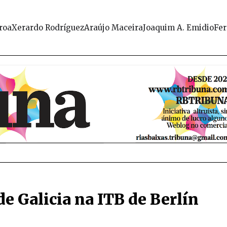
roa
Xerardo Rodríguez
Araújo Maceira
Joaquim A. Emidio
Fer
e Galicia na ITB de Berlín