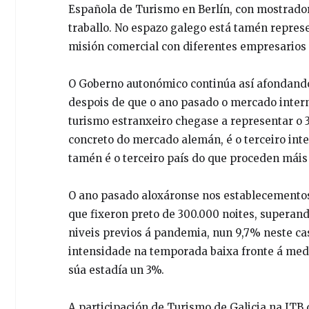
Española de Turismo en Berlín, con mostrador
traballo. No espazo galego está tamén represe
misión comercial con diferentes empresarios e
O Goberno autonómico continúa así afondando 
despois de que o ano pasado o mercado intern
turismo estranxeiro chegase a representar o
concreto do mercado alemán, é o terceiro inte
tamén é o terceiro país do que proceden máis
O ano pasado aloxáronse nos establecementos 
que fixeron preto de 300.000 noites, superand
niveis previos á pandemia, nun 9,7% neste ca
intensidade na temporada baixa fronte á me
súa estadía un 3%.
A participación de Turismo de Galicia na ITB