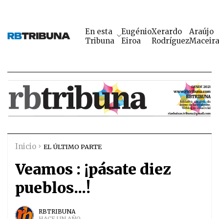
En esta
Eugénio
Xerardo
Araújo
Tribuna
Eiroa
Rodríguez
Maceir
Inicio
EL ÚLTIMO PARTE
Veamos : ¡pásate diez
pueblos...!
RBTRIBUNA
HACE UN AÑO