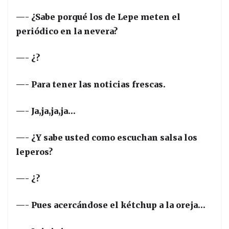
—- ¿Sabe porqué los de Lepe meten el
periódico en la nevera?
—- ¿?
—- Para tener las noticias frescas.
—- Ja,ja,ja,ja…
—- ¿Y sabe usted como escuchan salsa los
leperos?
—- ¿?
—- Pues acercándose el kétchup a la oreja…