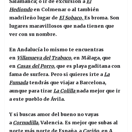
Salamanca; o ir de excursión a
El
Hediondo
en Colmenar o al también
madrileño lugar de
El Sobaco.
Es broma. Son
lugares maravillosos que nada tienen que
ver con su nombre.
En Andalucía lo mismo te encuentras
en
Villanueva del Trabuco
, en Málaga, que
en
Casas del Porro
, que es playa gaditana con
fama de surfera. Pero si quieres irte a
La
Fumada
tendrás que viajar a Barcelona,
aunque para tirar
La Colilla
nada mejor que ir
a este pueblo de Ávila.
Y si buscas amor del bueno no vayas
a
Cornudilla
, Valencia. Es mejor que subas al
norte más norte de España, a
Cariño
, en A