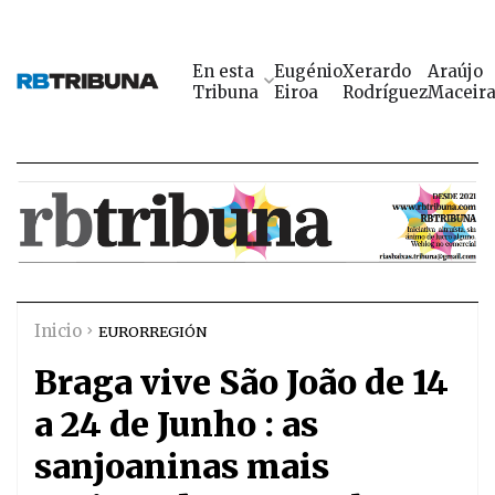
En esta
Eugénio
Xerardo
Araújo
Tribuna
Eiroa
Rodríguez
Maceir
Inicio
EURORREGIÓN
Braga vive São João de 14
a 24 de Junho : as
sanjoaninas mais