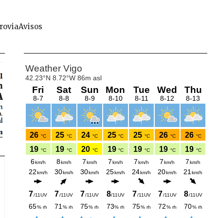
rovia
Avisos