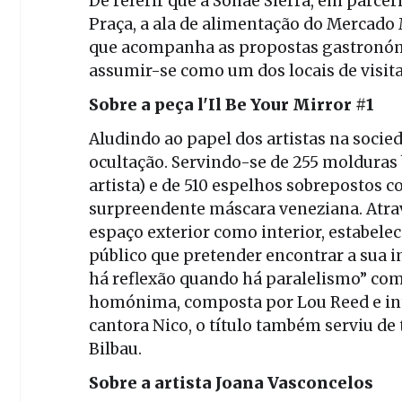
De referir que a Sonae Sierra, em parce
Praça, a ala de alimentação do Mercado
que acompanha as propostas gastronómi
assumir-se como um dos locais de visit
Sobre a peça l'Il Be Your Mirror #1
Aludindo ao papel dos artistas na socie
ocultação. Servindo-se de 255 molduras
artista) e de 510 espelhos sobrepostos 
surpreendente máscara veneziana. Atrav
espaço exterior como interior, estabelec
público que pretender encontrar a sua 
há reflexão quando há paralelismo” como
homónima, composta por Lou Reed e int
cantora Nico, o título também serviu d
Bilbau.
Sobre a artista Joana Vasconcelos