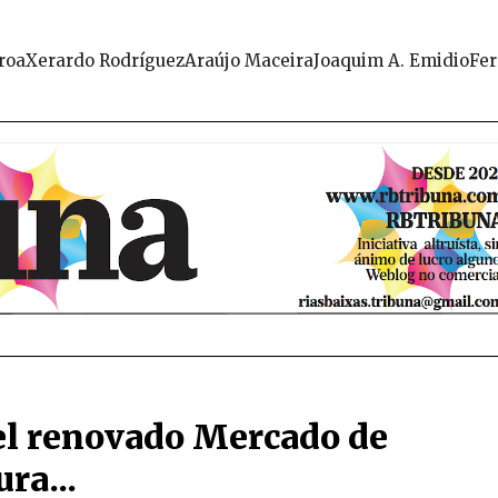
roa
Xerardo Rodríguez
Araújo Maceira
Joaquim A. Emidio
Fer
del renovado Mercado de
ra...