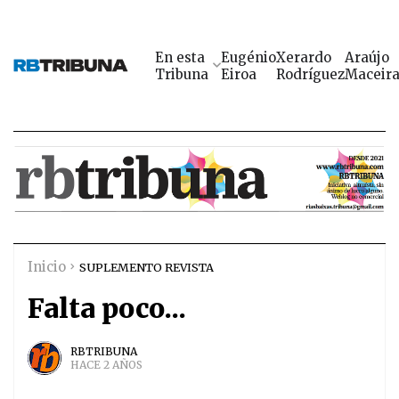
En esta
Eugénio
Xerardo
Araújo
Tribuna
Eiroa
Rodríguez
Maceir
Inicio
SUPLEMENTO REVISTA
Falta poco...
RBTRIBUNA
HACE 2 AÑOS