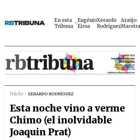
En esta
Eugénio
Xerardo
Araújo
Tribuna
Eiroa
Rodríguez
Maceir
Inicio
XERARDO RODRÍGUEZ
Esta noche vino a verme
Chimo (el inolvidable
Joaquin Prat)