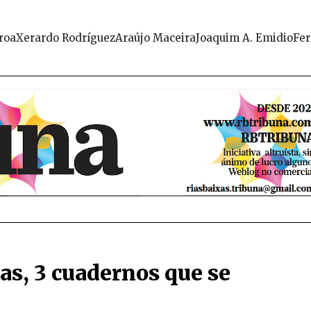
roa
Xerardo Rodríguez
Araújo Maceira
Joaquim A. Emidio
Fer
as, 3 cuadernos que se