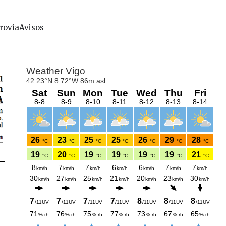
rovia
Avisos