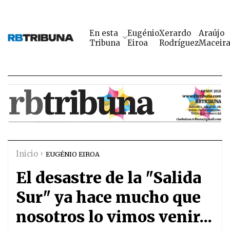
En esta
Eugénio
Xerardo
Araújo
Tribuna
Eiroa
Rodríguez
Maceir
Inicio
EUGÉNIO EIROA
El desastre de la "Salida
Sur" ya hace mucho que
nosotros lo vimos venir...