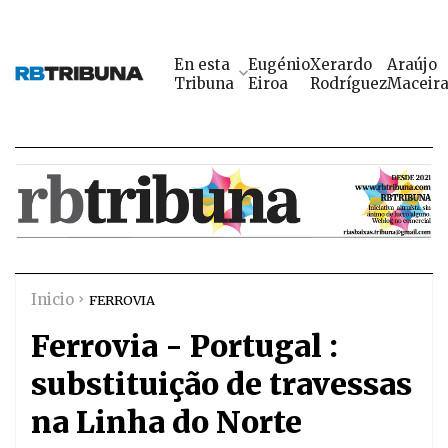
En esta
Eugénio
Xerardo
Araújo
Tribuna
Eiroa
Rodríguez
Maceir
Inicio
FERROVIA
Ferrovia - Portugal :
substituição de travessas
na Linha do Norte