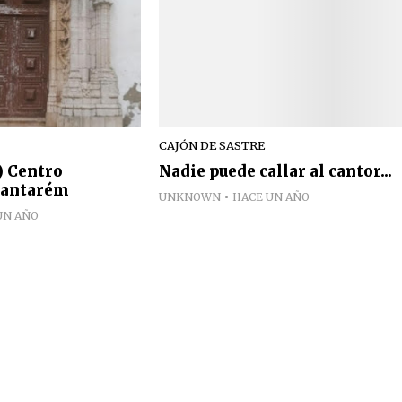
CAJÓN DE SASTRE
 Centro
Nadie puede callar al cantor...
 Santarém
UNKNOWN
HACE UN AÑO
UN AÑO