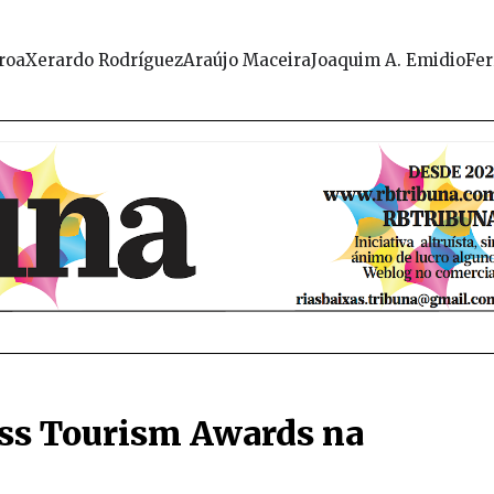
roa
Xerardo Rodríguez
Araújo Maceira
Joaquim A. Emidio
Fer
iss Tourism Awards na