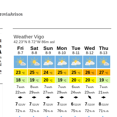
rovia
Avisos